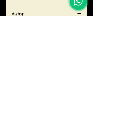
Autor
Oquendo de Amat, Carlos
Editorial
LLUVIA EDITORES
ISBN
9786124412035
Año de edición
2018
Páginas
EL LECTOR
libreriaellector213@gmail.com