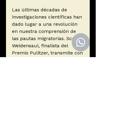
Las últimas décadas de
investigaciones científicas han
dado lugar a una revolución
en nuestra comprensión de
las pautas migratorias. Scott
Weidensaul, finalista del
Premio Pulitzer, transmite con
pasión todos estos
descubrimientos y
curiosidades. En un mundo
amenazado por los efectos del
cambio climático, el relato de
estos milagros ecológicos
proporciona una guía
inestimable hacia un futuro
más sostenible. Este libro es
un emocionante homenaje a
los millones de aves que, pese