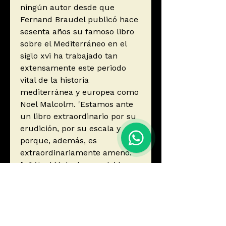
ningún autor desde que
Fernand Braudel publicó hace
sesenta años su famoso libro
sobre el Mediterráneo en el
siglo xvi ha trabajado tan
extensamente este periodo
vital de la historia
mediterránea y europea como
Noel Malcolm. 'Estamos ante
un libro extraordinario por su
erudición, por su escala y
porque, además, es
extraordinariamente ameno.
[...] Noel Malcolm no olvida
nunca el cuadro general y
constantemente ofrece
perspicaces visiones, no sólo
sobre episodios muy
conocidos, como la batalla de