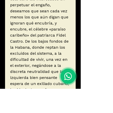
perpetuar el engaño,
deseamos que sean cada vez
menos los que aún digan que
ignoran qué encubría, y
encubre, el célebre «paraíso
caribeño» del patriarca Fidel
Castro. De los bajos fondos de
la Habana, donde reptan los
excluidos del sistema, a la
dificultad de vivir, una vez en
el exterior, negándose a la
discreta neutralidad que la
izquierda bien pensante
espera de un exiliado cubano,
la vida de Arenas fue, muy a
pesar suyo, una continua
peripecia vital e intelectual.