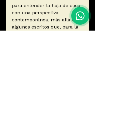
para entender la hoja de coca
con una perspectiva
contemporánea, más allá de
algunos escritos que, para la
autora, «resultan de
situaciones meramente
coyunturales o fervores
pasajeros».
Alison Spedding
Autor
Spedding Pallet, Alison
Editorial
BIBLIOTECA DEL BICENTENARIO
ISBN