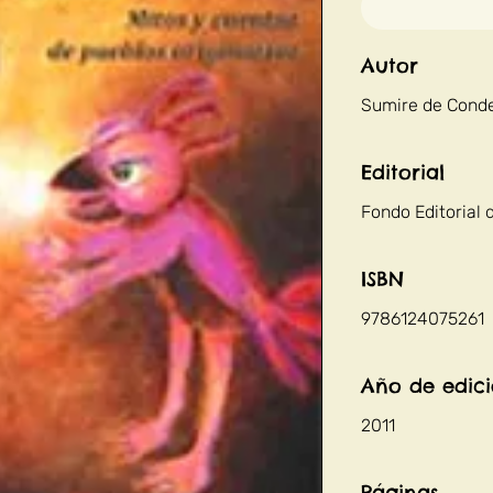
Autor
Sumire de Conde
Editorial
Fondo Editorial 
ISBN
9786124075261
Año de edic
2011
Páginas