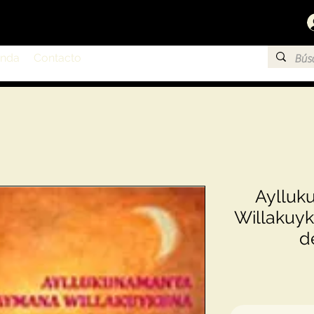
enda
Contacto
Aylluk
Willakuyk
d