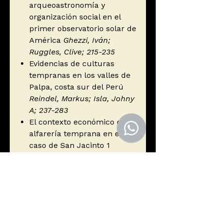
arqueoastronomía y
organización social en el
primer observatorio solar de
América
Ghezzi, Iván;
Ruggles, Clive; 215-235
Evidencias de culturas
tempranas en los valles de
Palpa, costa sur del Perú
Reindel, Markus; Isla, Johny
A; 237-283
El contexto económico de la
alfarería temprana en el
caso de San Jacinto 1
Oyuela-Caycedo, Augusto;
285-304
Intensificación económica y
complejidad social en
cazadores-recolectores
surandinos
Yacobaccio,