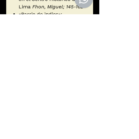
Lima
Fhon, Miguel; 145-162
«Barrio de indios»:
arqueología de una
parroquia urbana periférica
en la ciudad colonial de
Riobamba, Ecuador
Jamieson, Ross W; 163-175
Investigaciones histórico-
arqueológicas en el antiguo
claustro del noviciado, hoy
Casa de la Columna, del
convento de Santo Domingo
de Lima
Coello Rodríguez,
Antonio; 177-190
Autor
VV.AA