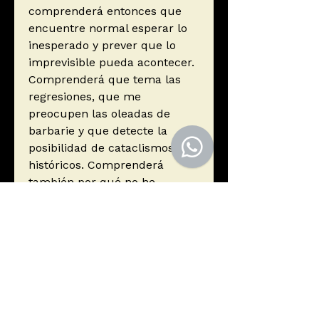
comprenderá entonces que
encuentre normal esperar lo
inesperado y prever que lo
imprevisible pueda acontecer.
Comprenderá que tema las
regresiones, que me
preocupen las oleadas de
barbarie y que detecte la
posibilidad de cataclismos
históricos. Comprenderá
también por qué no he
perdido toda esperanza.
Comprenderá por lo tanto que
quiera despertar las
conciencias dedicando mis
últimas energías a este libro.»
Edgar Morin, de la
Introducción