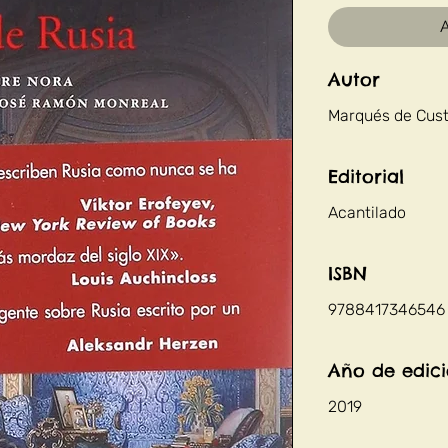
A
Autor
Marqués de Cust
Editorial
Acantilado
ISBN
9788417346546
Año de edic
2019