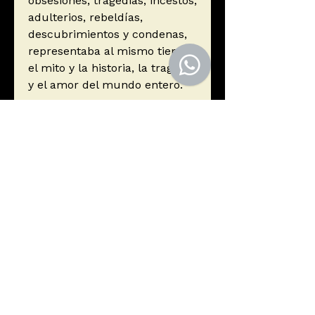
obsesiones, tragedias, incestos,
adulterios, rebeldías,
descubrimientos y condenas,
representaba al mismo tiempo
el mito y la historia, la tragedia
y el amor del mundo entero.
El mejor homenaje a Gabo es
leerlo.
Pablo Neruda dijo...
«El Quijote de nuestro
tiempo.»
Autor
García Márquez, Gabriel
Editorial