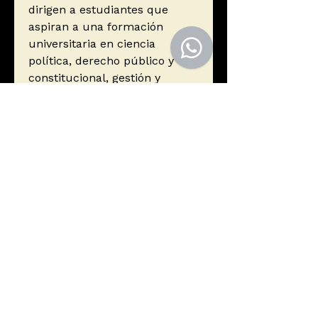
dirigen a estudiantes que
aspiran a una formación
universitaria en ciencia
política, derecho público y
constitucional, gestión y
administración pública,
economía o comunicación
social. Les facilita referencias
y ejemplos para que
construyan su propia idea de
la política.
Autor
Valles, Josep Ma.
Editorial
Editorial Ariel