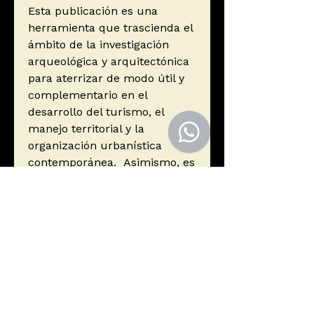
Esta publicación es una
herramienta que trascienda el
ámbito de la investigación
arqueológica y arquitectónica
para aterrizar de modo útil y
complementario en el
desarrollo del turismo, el
manejo territorial y la
organización urbanística
contemporánea. Asimismo, es
un completo tratado sobre las
tipologías y funciones de
monumentos arqueológicos
levantados por “arquitectos
anónimos” y un riguroso
estudio sobre las técnicas
constructivas utilizadas por
ellos.