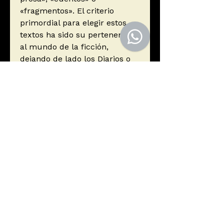
«fragmentos». El criterio
primordial para elegir estos
textos ha sido su pertenencia
al mundo de la ficción,
dejando de lado los Diarios o
las cartas de Kafka. El orden
cronológico de los relatos
permitirá al lector apreciar la
evolución creadora de este
autor universal.
ISBN
9788477029533
Editorial