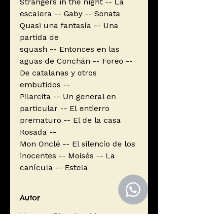
Strangers in the night -- La
escalera -- Gaby -- Sonata
Quasi una fantasía -- Una
partida de
squash -- Entonces en las
aguas de Conchán -- Foreo --
De catalanas y otros
embutidos --
Pilarcita -- Un general en
particular -- El entierro
prematuro -- El de la casa
Rosada --
Mon Onclé -- El silencio de los
inocentes -- Moisés -- La
canícula -- Estela
Autor
Meneses Diaz, Arnaldo