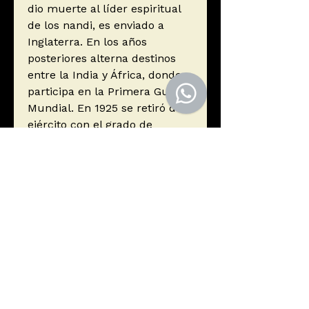
dio muerte al líder espiritual
de los nandi, es enviado a
Inglaterra. En los años
posteriores alterna destinos
entre la India y África, donde
participa en la Primera Guerra
Mundial. En 1925 se retiró del
ejército con el grado de
coronel. A partir de entonces
se convirtió en un reputado y
también controvertido-
ornitólogo. Murió en Londres
el 17 de julio de 1967 dejando
tras de sí un rastro de
leyenda.
Autor
Meinertzhagen, Richard