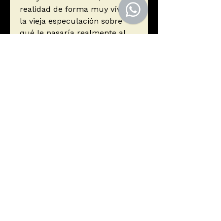
realidad de forma muy vívida
la vieja especulación sobre
qué le pasaría realmente al
último hombre de la Tierra.
Descúbrelo en esta nueva
edición de la obra ganadora de
tres premios Eisner.
Autor
Vaughan, Brian K - Guerra Pia -
Marzán JR, José - Parlov Goran
Editorial
ECC Ediciones
ISBN
9788418293276
Año de edición