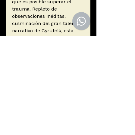
que es posible superar el
trauma. Repleto de
observaciones inéditas,
culminación del gran talento
narrativo de Cyrulnik, esta
obra estimulante y generosa
completa y supone un avance
con respecto a la reflexión
realizada en libros anteriores
acerca de las experiencias de
vínculo que se dan en la
infancia o la adolescencia. Un
libro que aproximará la teoría
de la resiliencia a las teorías
sobre el amor: una experiencia
que nos une con el mundo y
con la vida, con los demás y
con nosotros mismos, con la
historia y con lo real.