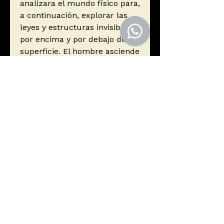
analizara el mundo físico para,
a continuación, explorar las
leyes y estructuras invisibles
por encima y por debajo de su
superficie. El hombre asciende
al descubrir la plenitud de sus
propios dones, y lo que va
creando en el camino son
«monumentos» en las etapas
de su comprensión de la
naturaleza y de sí mismo.
Autor
Bronowski, Jacob
Editorial
Capitán Swing Libros