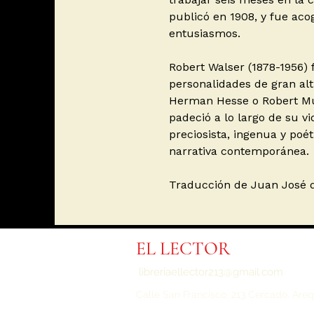
publicó en 1908, y fue acog
entusiasmos.
Robert Walser (1878-1956) 
personalidades de gran alt
Herman Hesse o Robert Mu
padeció a lo largo de su vi
preciosista, ingenua y poét
narrativa contemporánea.
Traducción de Juan José d
EL LECTOR
libreriaellector213@gmail.com
Calle San Francisco, 213 Cercado,
Areq