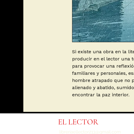
Si existe una obra en la l
producir en el lector una 
para provocar una reflexió
familiares y personales, e
hombre atrapado que no pa
alienado y abatido, sumid
encontrar la paz interior.
EL LECTOR
libreriaellector213@gmail.com