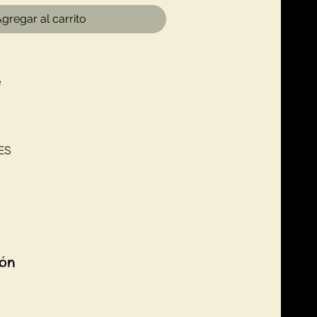
gregar al carrito
e
ES
ión