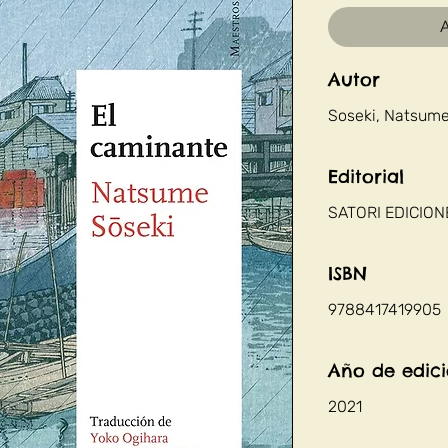
A
Autor
Soseki, Natsum
Editorial
SATORI EDICION
ISBN
9788417419905
Año de edic
2021