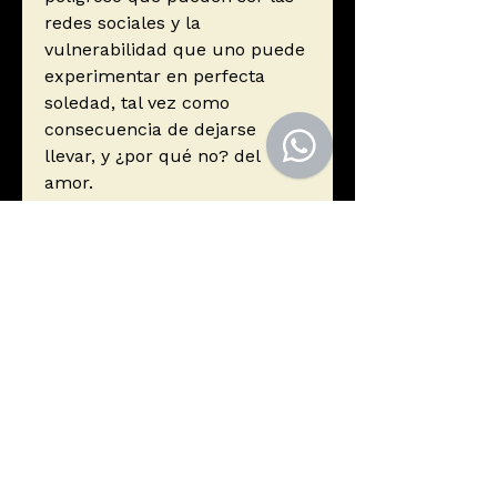
redes sociales y la
vulnerabilidad que uno puede
experimentar en perfecta
soledad, tal vez como
consecuencia de dejarse
llevar, y ¿por qué no? del
amor.
Autor
Espinoza Vigil, Alain
Editorial
GRUPO EDITORIAL GATO VIEJO
ISBN
9786124433429
Año de edición