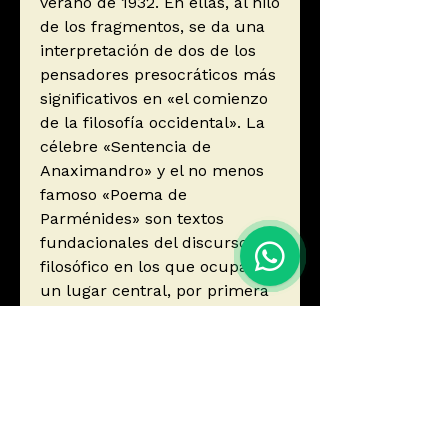
verano de 1932. En ellas, al hilo
de los fragmentos, se da una
interpretación de dos de los
pensadores presocráticos más
significativos en «el comienzo
de la filosofía occidental». La
célebre «Sentencia de
Anaximandro» y el no menos
famoso «Poema de
Parménides» son textos
fundacionales del discurso
filosófico en los que ocupan
un lugar central, por primera
vez, nociones como Justicia,
Verdad o Ser.
Autor
Heidegger, Martín