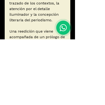
trazado de los contextos, la
atención por el detalle
iluminador y la concepción
literaria del periodismo.
Una reedición que viene
acompañada de un prólogo de
Carlos Manuel Álvarez
Rodríguez, incluido en la lista
de los mejores narradores
jóvenes en español de la
revista Granta, que se suma al
de Juan Villoro que ya incluía
la primera edición.
Autor
Anderson, Lee