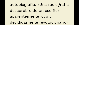
autobiografía. «Una radiografía
del cerebro de un escritor
aparentemente loco y
decididamente revolucionario»
(The Times). «Humor perverso
y una fe política tonificante»
(The New York Times).
«Brillante y por encima de
toda descripción» (Rolling
Stone).
Autor
Thompson, Hunter S.
Editorial
Editorial Anagrama
ISBN