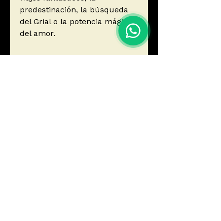
predestinación, la búsqueda
del Grial o la potencia mágica
del amor.
Autor
Mabille, Pierre
Editorial
Ediciones Atalanta, S.L.
ISBN
9788412842302
Año de edición
2024
Páginas
416