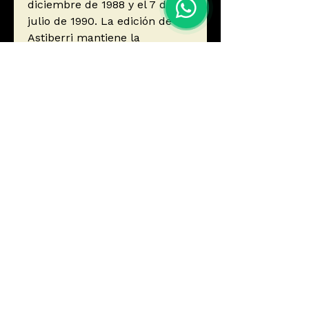
diciembre de 1988 y el 7 de
julio de 1990. La edición de
Astiberri mantiene la
traducción de Francisco Pérez
Navarro totalmente revisada y
se ha creado una tipografía
con la letra de Bill Watterson
para rotular esta edición.
Autor
Watterson, Bill
Editorial
ASTIBERRI EDICIONES
ISBN
9788418909443
Año de edición