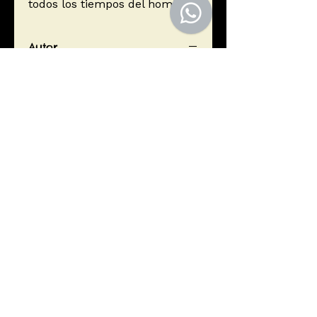
todos los tiempos del hombre.
Autor
Hesse, Hermann
Editorial
Alianza Editorial
ISBN
9788420672250
Año de edición
2012
Páginas
624
EL LECTOR
libreriaellector213@gmail.com