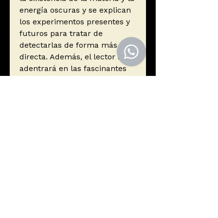
energía oscuras y se explican
los experimentos presentes y
futuros para tratar de
detectarlas de forma más
directa. Además, el lector se
adentrará en las fascinantes
especulaciones actuales para
intentar el porque de su
existencia, algunas de las
cuales suponen una revisión
profunda y sorprendente del
lugar que ocupamos en el
universo.
Autor
Casas, Alberto