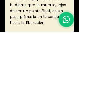
budismo que la muerte, lejos
de ser un punto final, es un
paso primario en la senda
hacia la liberación.
Autor
Sambhava, Padma
Editorial
Editorial Kairos
ISBN
9788472453319
Año de edición
2012
Páginas
368