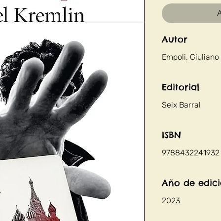
A
Autor
Empoli, Giuliano
Editorial
Seix Barral
ISBN
9788432241932
Año de edic
2023