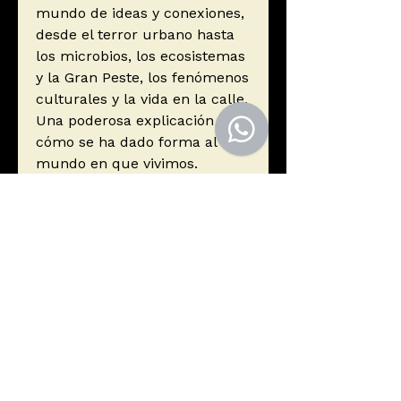
mundo de ideas y conexiones,
desde el terror urbano hasta
los microbios, los ecosistemas
y la Gran Peste, los fenómenos
culturales y la vida en la calle.
Una poderosa explicación de
cómo se ha dado forma al
mundo en que vivimos.
Autor
Johnson, Steven
Editorial
Capitán Swing Libros
ISBN
9788412197907
Año de edición