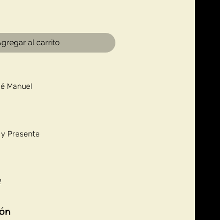
gregar al carrito
sé Manuel
 y Presente
2
ión