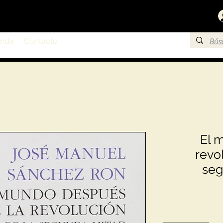
enda
Contacto
El 
revol
seg