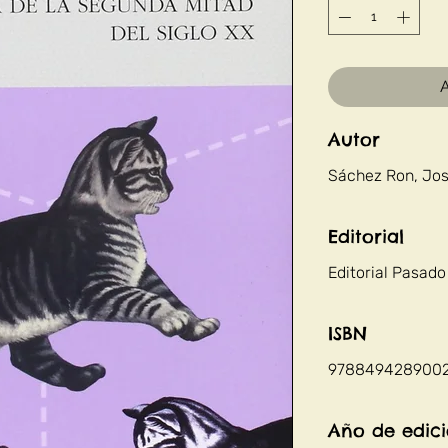
A
Autor
Sáchez Ron, Jo
Editorial
Editorial Pasado
ISBN
978849428900
Año de edic