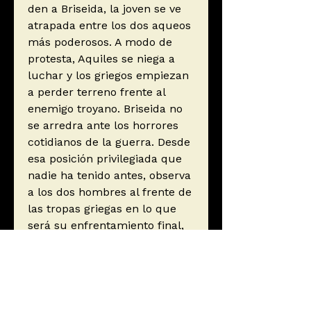
den a Briseida, la joven se ve
atrapada entre los dos aqueos
más poderosos. A modo de
protesta, Aquiles se niega a
luchar y los griegos empiezan
a perder terreno frente al
enemigo troyano. Briseida no
se arredra ante los horrores
cotidianos de la guerra. Desde
esa posición privilegiada que
nadie ha tenido antes, observa
a los dos hombres al frente de
las tropas griegas en lo que
será su enfrentamiento final,
que decidirá el destino no solo
de Briseida, sino de lo que
acabará siendo el mundo
antiguo.