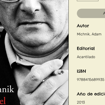
A
Autor
Michnik, Adam
Editorial
Acantilado
ISBN
9788415689935
Año de edic
2013