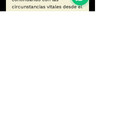
circunstancias vitales desde el
momento del nacimiento. Una
invitación a comprender cómo
nuestro ADN guarda la clave
de quienes somos.
ISBN
9788434438972
Editorial
Editorial Ariel
Autor
Colom Roberto, Juan Ramón
Año de edición
Ordoña
2025