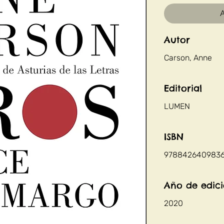
A
Autor
Carson, Anne
Editorial
LUMEN
ISBN
978842640983
Año de edic
2020