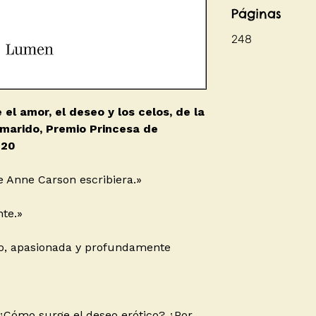
Páginas
248
el amor, el deseo y los celos, de la
 marido, Premio Princesa de
020
e Anne Carson escribiera.»
te.»
nio, apasionada y profundamente
ómo surge el deseo erótico? ¿Por