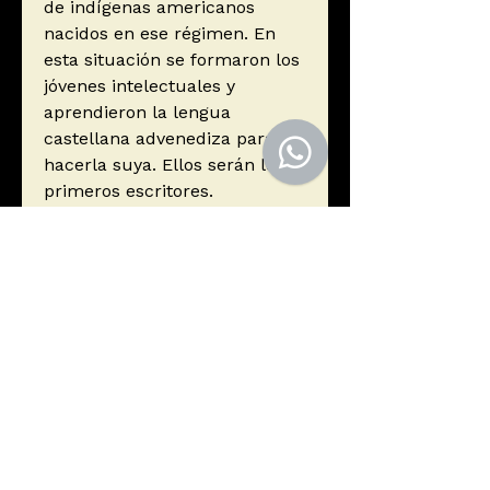
de indígenas americanos
nacidos en ese régimen. En
esta situación se formaron los
jóvenes intelectuales y
aprendieron la lengua
castellana advenediza para
hacerla suya. Ellos serán los
primeros escritores.
Autor
Rivera Rodas, Óscar
Editorial
Plural Editores
ISBN
9789995417291
Año de edición