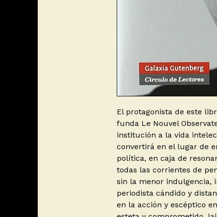
El protagonista de este li
funda Le Nouvel Observate
institución a la vida intele
convertirá en el lugar de e
política, en caja de reson
todas las corrientes de pen
sin la menor indulgencia, 
periodista cándido y dista
en la acción y escéptico e
esteta y comprometido, lai