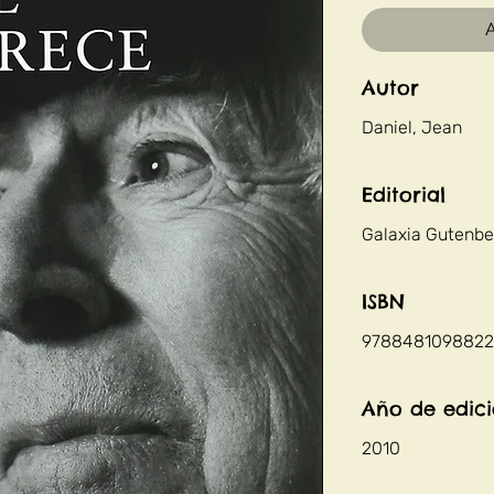
A
Autor
Daniel, Jean
Editorial
Galaxia Gutenber
ISBN
9788481098822
Año de edic
2010