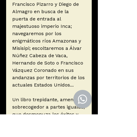
Francisco Pizarro y Diego de
Almagro en busca de la
puerta de entrada al
majestuoso imperio Inca;
navegaremos por los
enigmáticos ríos Amazonas y
Misisipi; escoltaremos a Álvar
Núñez Cabeza de Vaca,
Hernando de Soto o Francisco
Vázquez Coronado en sus
andanzas por territorios de los
actuales Estados Unidos...
Un libro trepidante, ameno y
sobrecogedor a partes iguales,
que desmenuza los éxitos y
los fracasos que vivieron
aquellos aventureros en una
epopeya humana irrepetible, y