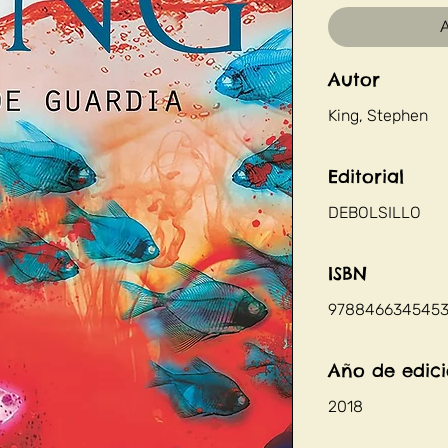
A
Autor
King, Stephen
Editorial
DEBOLSILLO
ISBN
978846634545
Año de edic
2018