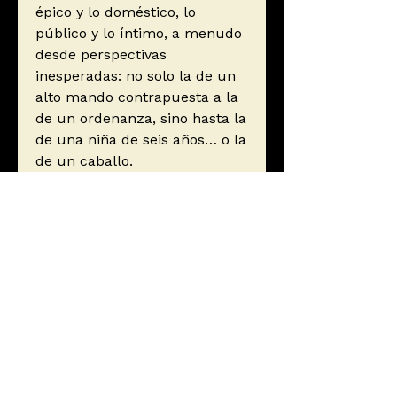
épico y lo doméstico, lo
público y lo íntimo, a menudo
desde perspectivas
inesperadas: no solo la de un
alto mando contrapuesta a la
de un ordenanza, sino hasta la
de una niña de seis años… o la
de un caballo.
Autor
Tolstói, Lev N.
Editorial
Alba Editorial
ISBN
9788490657348
Año de edición