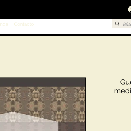
enda
Contacto
Gue
medi