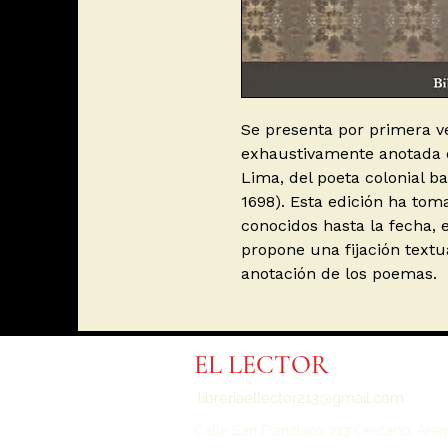
Se presenta por primera ve
exhaustivamente anotada d
Lima, del poeta colonial ba
1698). Esta edición ha to
conocidos hasta la fecha, 
propone una fijación textu
anotación de los poemas.
EL LECTOR
libreriaellector213@gmail.com
Calle San Francisco, 213 Cercado,
Areq