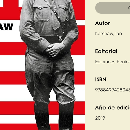
A
Autor
Kershaw, Ian
Editorial
Ediciones Penín
ISBN
978849942804
Año de edic
2019