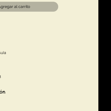
gregar al carrito
sula
8
ión