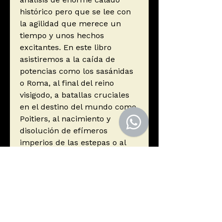
histórico pero que se lee con
la agilidad que merece un
tiempo y unos hechos
excitantes. En este libro
asistiremos a la caída de
potencias como los sasánidas
o Roma, al final del reino
visigodo, a batallas cruciales
en el destino del mundo como
Poitiers, al nacimiento y
disolución de efímeros
imperios de las estepas o al
alumbramiento de leyendas
como el rey Arturo. Sin duda,
Imperios y bárbaros. La guerra
en la Edad Oscura, arroja luz
sobre una época poco
luminosa y poco iluminada