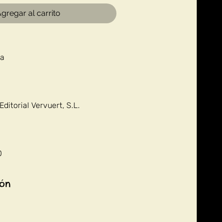
gregar al carrito
da
ditorial Vervuert, S.L.
0
ión