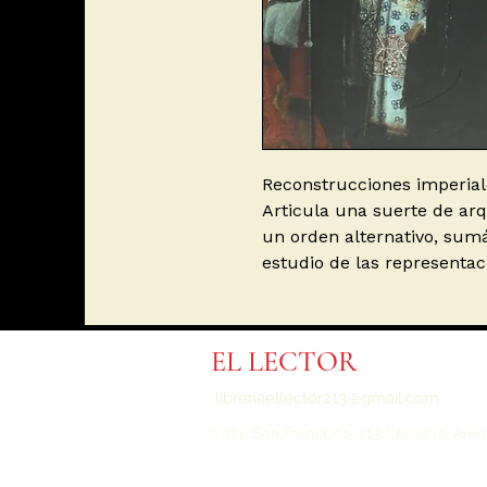
Reconstrucciones imperiale
Articula una suerte de arq
un orden alternativo, sumá
estudio de las representac
EL LECTOR
libreriaellector213@gmail.com
Calle San Francisco, 213 Cercado,
Areq
©2024 por El Lector