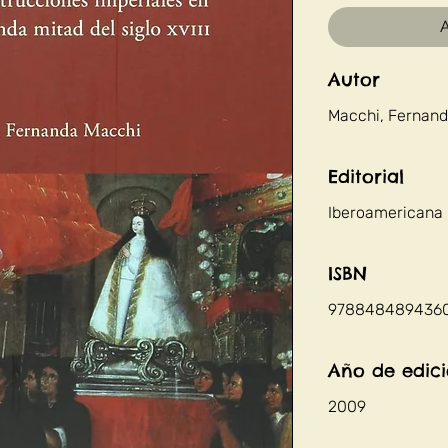
A
Autor
Macchi, Fernan
Editorial
Iberoamericana E
ISBN
978848489436
Año de edic
2009