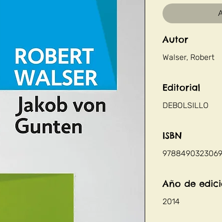
A
Autor
Walser, Robert
Editorial
DEBOLSILLO
ISBN
978849032306
Año de edic
2014