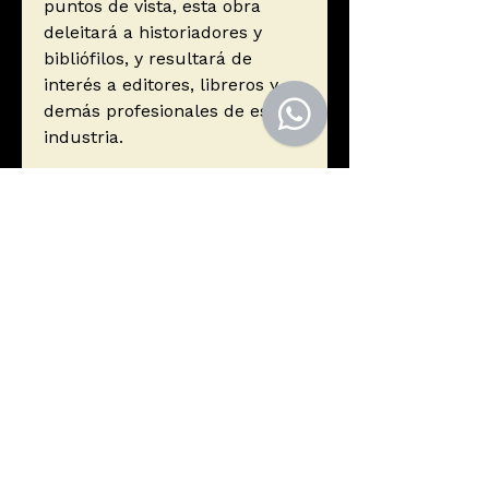
puntos de vista, esta obra
deleitará a historiadores y
bibliófilos, y resultará de
interés a editores, libreros y
demás profesionales de esta
industria.
Autor
Febvre, Lucien
Editorial
FONDO DE CULTURA
ISBN
ECONÓMICA (FCE)
9789685374095
Año de edición
2005
Páginas