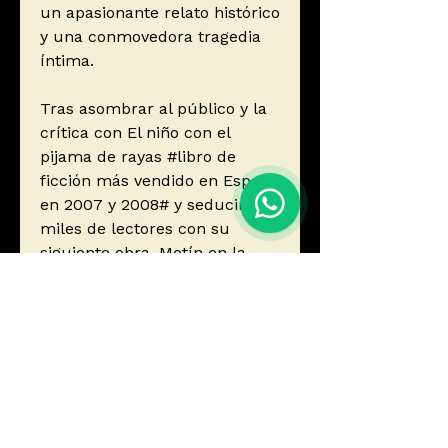
un apasionante relato histórico
y una conmovedora tragedia
íntima.
Tras asombrar al público y la
crítica con El niño con el
pijama de rayas #libro de
ficción más vendido en España
en 2007 y 2008# y seducir a
miles de lectores con su
siguiente obra, Motín en la
Bounty, John Boyne vuelve a
demostrar un especial don
narrativo para tratar grandes
acontecimientos históricos
desde perspectivas
desconocidas, proyectando
sobre lo ya sabido una luz
nueva y sorprendente.