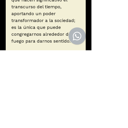
transcurso del tiempo,
aportando un poder
transformador a la sociedad;
es la única que puede
congregarnos alrededor del
fuego para darnos sentido.
Esta crisis narrativa tiene
vastos antecedentes, que
Byung-Chul Han investiga en
este ensayo, y que son una
continuidad de sus reflexiones
sobre la sociedad de la
información.
Autor
Han, Byung-Chul